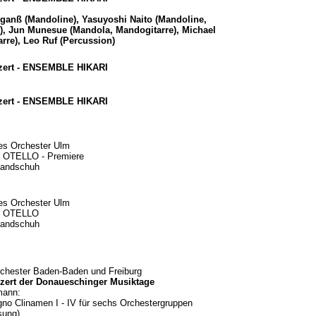
anß (Mandoline), Yasuyoshi Naito (Mandoline,
), Jun Munesue (Mandola, Mandogitarre), Michael
arre), Leo Ruf (Percussion)
ert -
ENSEMBLE HIKARI
ert -
ENSEMBLE HIKARI
es Orchester Ulm
: OTELLO - Premiere
Handschuh
es Orchester Ulm
i: OTELLO
Handschuh
chester Baden-Baden und Freiburg
zert der Donaueschinger Musiktage
mann:
no Clinamen I - IV für sechs Orchestergruppen
sung)