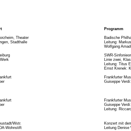
t
Programm
orzheim, Theater
Badische Philh
ngen, Stadthalle
Leitung: Marku
Wolfgang Amad
eiburg
SWR-Sinfonieor
-Werk
Linie zwei, Kl
Leitung: Titus 
Ernst Krenek: 
ankfurt
Frankfurter Mu
per
Guiseppe Verd
ankfurt
Frankfurter Mu
per
Guiseppe Verd
Leitung: Riccar
ustadt/Wstr.
Konzert mit d
DA-Wohnstift
Leitung Denis