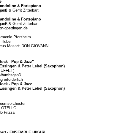
e
andoline & Fortepiano
nß & Gerrit Zitterbart
andoline & Fortepiano
nß & Gerrit Zitterbart
on-goettingen.de
armonie Pforzheim
s Huber
eus Mozart: DON GIOVANNI
Rock - Pop & Jazz"
 Essingen
& Peter Lehel (Saxophon)
 BUFFET)
e Wambsganß
g erforderlich
Rock - Pop & Jazz
 Essingen
& Peter Lehel (Saxophon)
seumsorchester
i: OTELLO
do Frizza
ert -
ENSEMBLE HIKARI