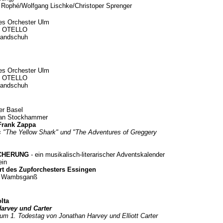
l Rophé/Wolfgang Lischke/Christoper Sprenger
es Orchester Ulm
i: OTELLO
Handschuh
es Orchester Ulm
i: OTELLO
Handschuh
er Basel
han Stockhammer
Frank Zappa
s "The Yellow Shark" und "The Adventures of Greggery
CHERUNG
- ein musikalisch-literarischer Adventskalender
ein
rt des
Zupforchesters Essingen
se Wambsganß
lta
Harvey und Carter
zum 1. Todestag von Jonathan Harvey und Elliott Carter