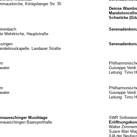
mauskirche, Königsberger Str. 35
Denise Wambsg
Mandoloncello
Schwitzke (Git
örrenbach
Serenadenkonz
te Wehrkirche, Hauptstraße
ssingen
Serenadenkonz
ndelinuskapelle, Landauer Straße
lm
Philharmonisch
eater
Guiseppe Verdi
Leitung: Timo 
lm
Philharmonisch
eater
Guiseppe Verd
Leitung: Timo 
onaueschinger Musiktage
SWR Sinfonieor
naueschingen Baarsporthalle
Eröffnungskon
Walter Zimmer
Suave Mari Mag
(UA der Neufas