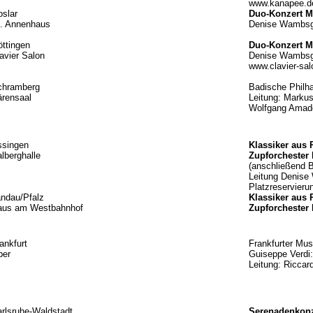
www.kanapee.d
slar
Duo-Konzert M
t. Annenhaus
Denise Wambsga
ttingen
Duo-Konzert M
avier Salon
Denise Wambsga
www.clavier-sal
chramberg
Badische Philh
rensaal
Leitung: Marku
Wolfgang Amad
ssingen
Klassiker aus 
lberghalle
Zupforchester
(anschließend
Leitung Denis
Platzreservierun
ndau/Pfalz
Klassiker aus 
aus am Westbahnhof
Zupforchester
ankfurt
Frankfurter Mu
per
Guiseppe Verd
Leitung: Riccar
rlsruhe-Waldstadt
Serenadenkonz