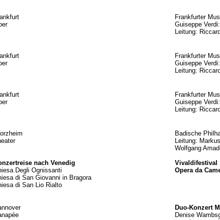
ankfurt
Frankfurter Mu
per
Guiseppe Verd
Leitung: Riccar
ankfurt
Frankfurter Mu
per
Guiseppe Verd
Leitung: Riccar
ankfurt
Frankfurter Mu
per
Guiseppe Verd
Leitung: Riccar
forzheim
Badische Philh
eater
Leitung: Marku
Wolfgang Amad
onzertreise nach Venedig
Vivaldifestival
iesa Degli Ognissanti
Opera da Came
iesa di San Giovanni in Bragora
iesa di San Lio Rialto
annover
Duo-Konzert M
anapée
Denise Wambsga