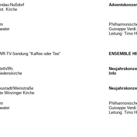
andau-Nußdorf
Adventskonzer
ot. Kirche
lm
Philharmonisch
eater
Guiseppe Verd
Leitung: Timo 
WR-TV-Sendung "Kaffee oder Tee"
ENSEMBLE HI
rth/Rh.
Neujahrskonz
iedenskirche
Info
ustadt/Weinstraße
Neujahrskonz
te Winzinger Kirche
lm
Philharmonisch
eater
Guiseppe Verd
Leitung: Timo 