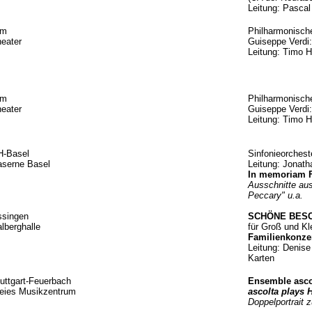
Leitung: Pasca
lm
Philharmonisch
eater
Guiseppe Verd
Leitung: Timo 
lm
Philharmonisch
eater
Guiseppe Verd
Leitung: Timo 
H-Basel
Sinfonieorchest
aserne Basel
Leitung: Jonat
In memoriam 
Ausschnitte au
Peccary" u.a.
ssingen
SCHÖNE BES
lberghalle
für Groß und Kl
Familienkonze
Leitung: Deni
Karten
uttgart-Feuerbach
Ensemble asco
eies Musikzentrum
ascolta
plays 
Doppelportrait 