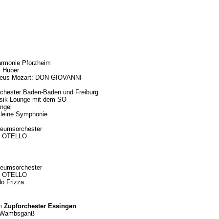
armonie Pforzheim
s Huber
eus Mozart: DON GIOVANNI
chester Baden-Baden und Freiburg
assik Lounge mit dem SO
Engel
Kleine Symphonie
seumsorchester
i: OTELLO
seumsorchester
i: OTELLO
do Frizza
em
Zupforchester Essingen
e Wambsganß