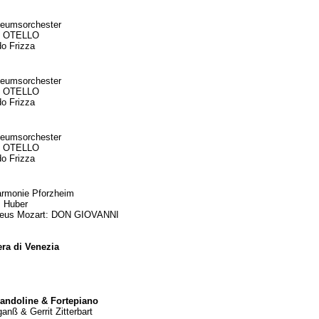
seumsorchester
i: OTELLO
do Frizza
seumsorchester
i: OTELLO
do Frizza
seumsorchester
i: OTELLO
do Frizza
armonie Pforzheim
s Huber
eus Mozart: DON GIOVANNI
ra di Venezia
andoline & Fortepiano
nß & Gerrit Zitterbart